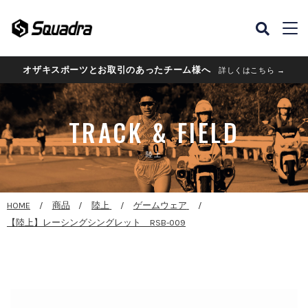
オザキスポーツとお取引のあったチーム様へ
詳しくはこちら →
TRACK & FIELD
陸上
HOME
商品
陸上
ゲームウェア
【陸上】レーシングシングレット RSB-009