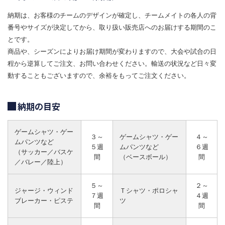
納期は、お客様のチームのデザインが確定し、チームメイトの各人の背
番号やサイズが決定してから、取り扱い販売店へのお届けする期間のこ
とです。
商品や、シーズンによりお届け期間が変わりますので、大会や試合の日
程から逆算してご注文、お問い合わせください。輸送の状況など日々変
動することもございますので、余裕をもってご注文ください。
納期の目安
ゲームシャツ・ゲー
３～
ゲームシャツ・ゲー
４～
ムパンツなど
５週
ムパンツなど
６週
（サッカー／バスケ
間
（ベースボール）
間
／バレー／陸上）
５～
２～
ジャージ・ウィンド
Ｔシャツ・ポロシャ
７週
４週
ブレーカー・ピステ
ツ
間
間