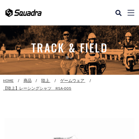
TRACK & FIELD
陸上
HOME
商品
陸上
ゲームウェア
【陸上】レーシングシャツ RSA-005