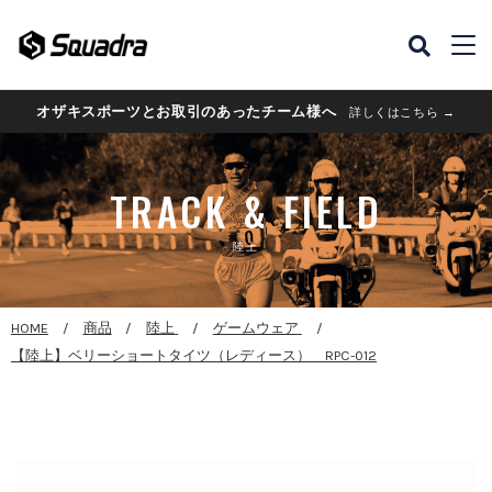
オザキスポーツとお取引のあったチーム様へ
詳しくはこちら →
TRACK & FIELD
陸上
HOME
商品
陸上
ゲームウェア
【陸上】ベリーショートタイツ（レディース） RPC-012