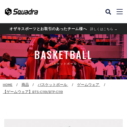
オザキスポーツとお取引のあったチーム様へ
詳しくはこちら →
BASKETBALL
バスケットボール
HOME
商品
バスケットボール
ゲームウェア
【ゲームウェア】BTS-C119/BTP-C119