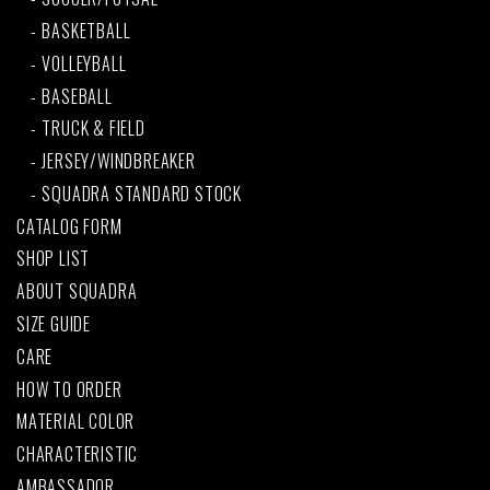
BASKETBALL
VOLLEYBALL
BASEBALL
TRUCK & FIELD
JERSEY/WINDBREAKER
SQUADRA STANDARD STOCK
CATALOG FORM
SHOP LIST
ABOUT SQUADRA
SIZE GUIDE
CARE
HOW TO ORDER
MATERIAL COLOR
CHARACTERISTIC
AMBASSADOR