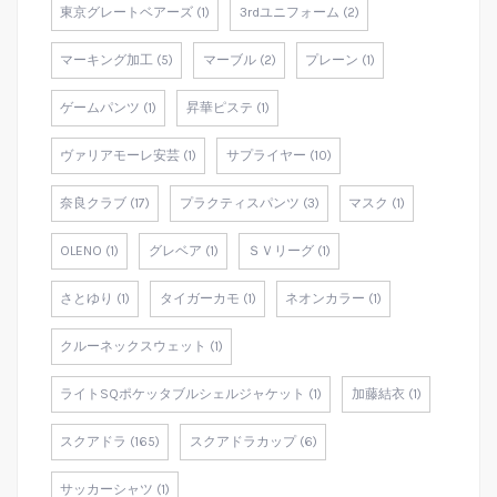
東京グレートベアーズ (1)
3rdユニフォーム (2)
マーキング加工 (5)
マーブル (2)
プレーン (1)
ゲームパンツ (1)
昇華ピステ (1)
ヴァリアモーレ安芸 (1)
サプライヤー (10)
奈良クラブ (17)
プラクティスパンツ (3)
マスク (1)
OLENO (1)
グレベア (1)
ＳＶリーグ (1)
さとゆり (1)
タイガーカモ (1)
ネオンカラー (1)
クルーネックスウェット (1)
ライトSQポケッタブルシェルジャケット (1)
加藤結衣 (1)
スクアドラ (165)
スクアドラカップ (6)
サッカーシャツ (1)