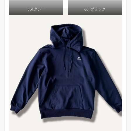
col:グレー
col:ブラック