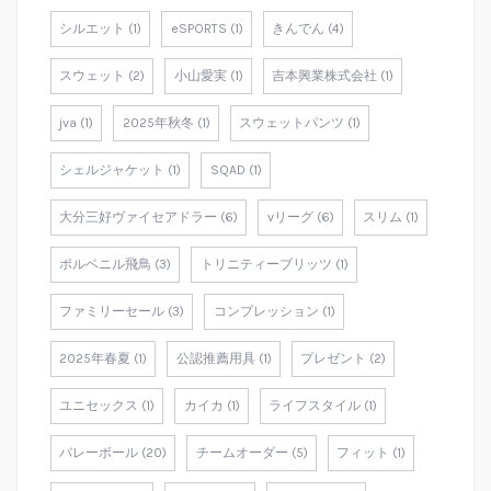
シルエット (1)
eSPORTS (1)
きんでん (4)
スウェット (2)
小山愛実 (1)
吉本興業株式会社 (1)
jva (1)
2025年秋冬 (1)
スウェットパンツ (1)
シェルジャケット (1)
SQAD (1)
大分三好ヴァイセアドラー (6)
vリーグ (6)
スリム (1)
ポルベニル飛鳥 (3)
トリニティーブリッツ (1)
ファミリーセール (3)
コンプレッション (1)
2025年春夏 (1)
公認推薦用具 (1)
プレゼント (2)
ユニセックス (1)
カイカ (1)
ライフスタイル (1)
バレーボール (20)
チームオーダー (5)
フィット (1)