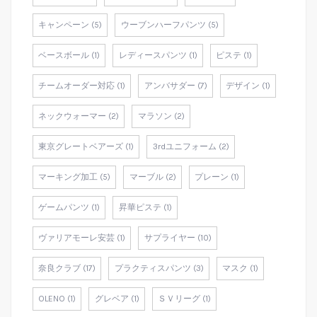
キャンペーン (5)
ウーブンハーフパンツ (5)
ベースボール (1)
レディースパンツ (1)
ピステ (1)
チームオーダー対応 (1)
アンバサダー (7)
デザイン (1)
ネックウォーマー (2)
マラソン (2)
東京グレートベアーズ (1)
3rdユニフォーム (2)
マーキング加工 (5)
マーブル (2)
プレーン (1)
ゲームパンツ (1)
昇華ピステ (1)
ヴァリアモーレ安芸 (1)
サプライヤー (10)
奈良クラブ (17)
プラクティスパンツ (3)
マスク (1)
OLENO (1)
グレベア (1)
ＳＶリーグ (1)