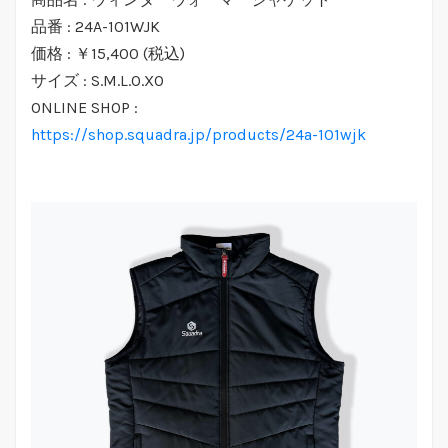
品番 : 24A-101WJK
価格 : ￥15,400 (税込)
サイズ : S.M.L.O.XO
ONLINE SHOP :
https://shop.squadra.jp/products/24a-101wjk