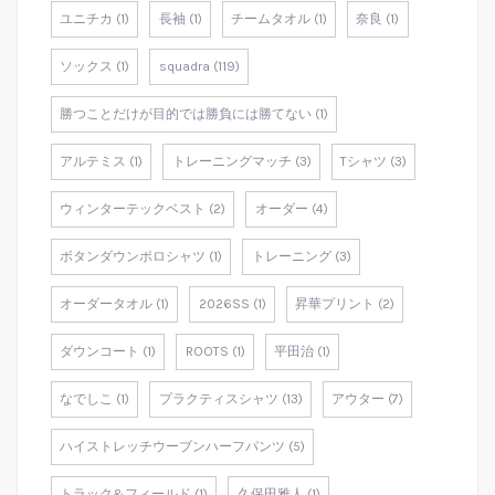
ユニチカ (1)
長袖 (1)
チームタオル (1)
奈良 (1)
ソックス (1)
squadra (119)
勝つことだけが目的では勝負には勝てない (1)
アルテミス (1)
トレーニングマッチ (3)
Tシャツ (3)
ウィンターテックベスト (2)
オーダー (4)
ボタンダウンポロシャツ (1)
トレーニング (3)
オーダータオル (1)
2026SS (1)
昇華プリント (2)
ダウンコート (1)
ROOTS (1)
平田治 (1)
なでしこ (1)
プラクティスシャツ (13)
アウター (7)
ハイストレッチウーブンハーフパンツ (5)
トラック&フィールド (1)
久保田雅人 (1)